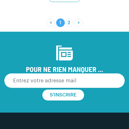
<
1
2
>
(current)
POUR NE RIEN MANQUER ...
S'INSCRIRE