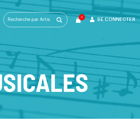
0
SE CONNECTER
T
USICALES