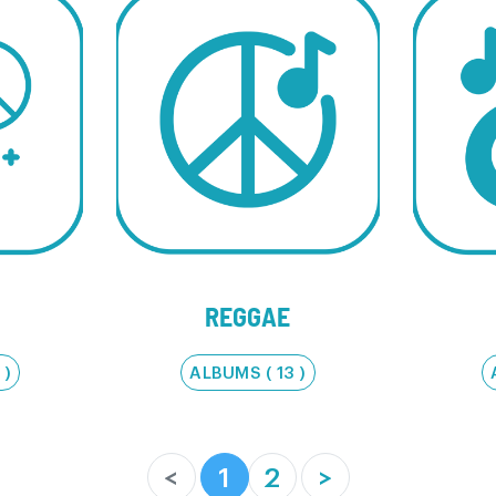
REGGAE
 )
ALBUMS ( 13 )
(current)
<
1
2
>