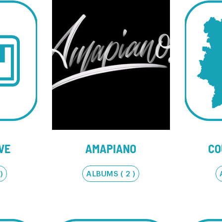
VE
AMAPIANO
CO
)
ALBUMS ( 2 )