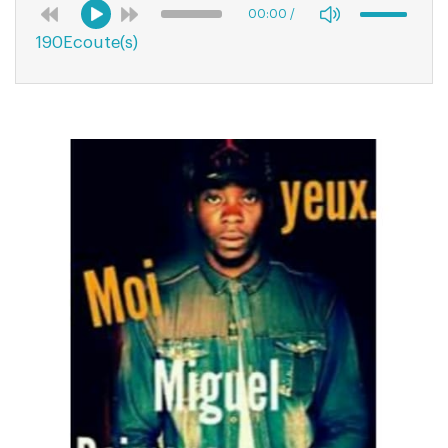
00:00
/
190Ecoute(s)
03:27