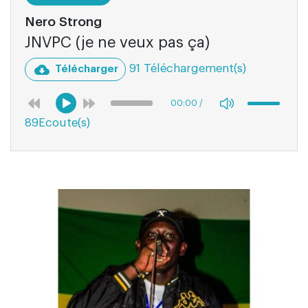
Nero Strong
JNVPC (je ne veux pas ça)
91 Téléchargement(s)
Télécharger
00:00
/
89Ecoute(s)
04:21