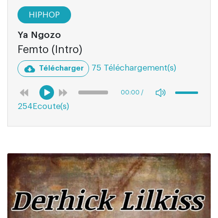
HIPHOP
Ya Ngozo
Femto (Intro)
75 Téléchargement(s)
Télécharger
00:00
/
254Ecoute(s)
01:56