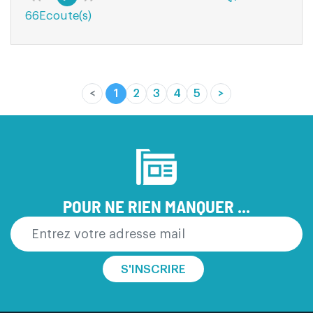
66Ecoute(s)
03:13
<
1
2
3
4
5
>
(current)
POUR NE RIEN MANQUER ...
S'INSCRIRE