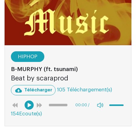
HIPHOP
B-MURPHY (ft. tsunami)
Beat by scaraprod
105 Téléchargement(s)
Télécharger
00:00
/
154Ecoute(s)
06:55