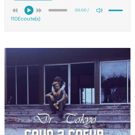
00:00
/
110Ecoute(s)
03:21