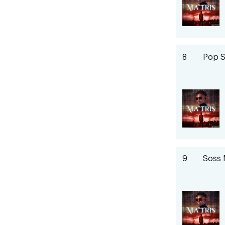
8
Pop 
9
Soss 