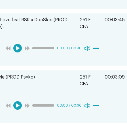
 Love feat RSK x DonSkin (PROD
251 F
00:03:45
).
CFA
00:00
/
00:30
cle (PROD Psyko)
251 F
00:03:09
CFA
00:00
/
00:30