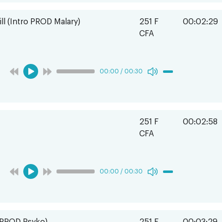
ill (Intro PROD Malary)
251 F
00:02:29
CFA
00:00
/
00:30
251 F
00:02:58
CFA
00:00
/
00:30