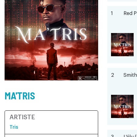
1
Red P
2
Smith
MA'TRIS
ARTISTE
Tris