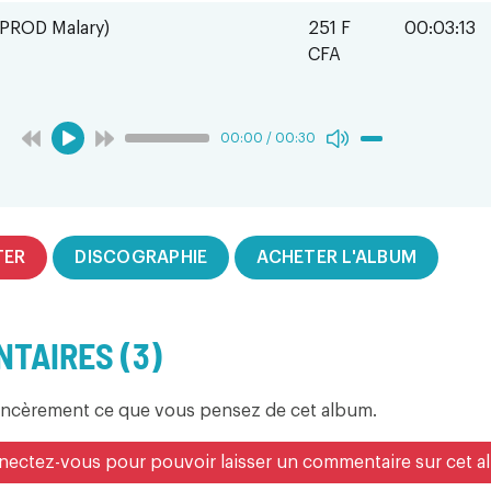
(PROD Malary)
251 F
00:03:13
CFA
00:00
/
00:30
TER
DISCOGRAPHIE
ACHETER L'ALBUM
TAIRES (3)
incèrement ce que vous pensez de cet album.
ectez-vous pour pouvoir laisser un commentaire sur cet 