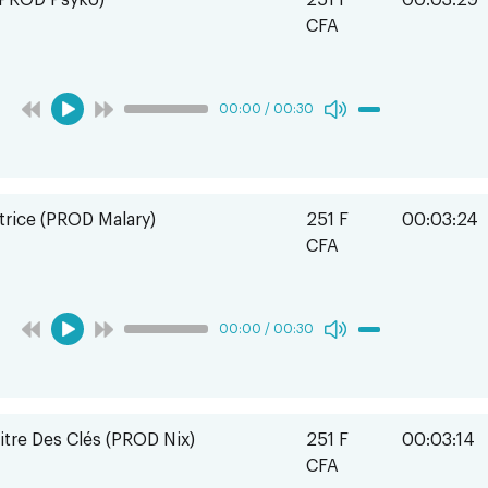
 (PROD Psyko)
251 F
00:03:29
CFA
00:00
/
00:30
trice (PROD Malary)
251 F
00:03:24
CFA
00:00
/
00:30
itre Des Clés (PROD Nix)
251 F
00:03:14
CFA