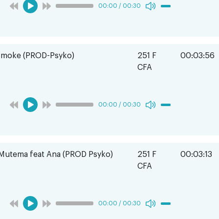
00:00
/
00:30
Smoke (PROD-Psyko)
251 F
00:03:56
CFA
00:00
/
00:30
Mutema feat Ana (PROD Psyko)
251 F
00:03:13
CFA
00:00
/
00:30