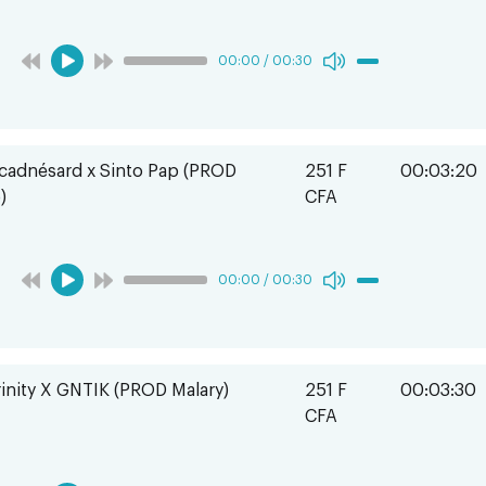
00:00
/
00:30
adnésard x Sinto Pap (PROD
251 F
00:03:20
)
CFA
00:00
/
00:30
rinity X GNTIK (PROD Malary)
251 F
00:03:30
CFA