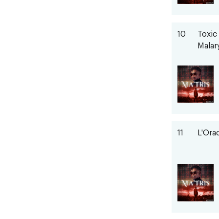
10
Toxic
Malary
11
L'Ora