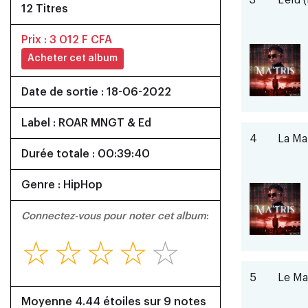
3
L'élu
12 Titres
Prix : 3 012 F CFA
Acheter cet album
Date de sortie : 18-06-2022
Label : ROAR MNGT & Ed
4
La Ma
Durée totale : 00:39:40
Genre : HipHop
Connectez-vous pour noter cet album
:
☆
☆
☆
☆
☆
5
Le Ma
Moyenne 4.44 étoiles sur 9 notes