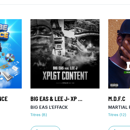
NCE
BIG EAS & LEE J- XP ...
M.D.F.C
BIG EAS L’EFFACK
MARTIAL 
Titres (8)
Titres (12)