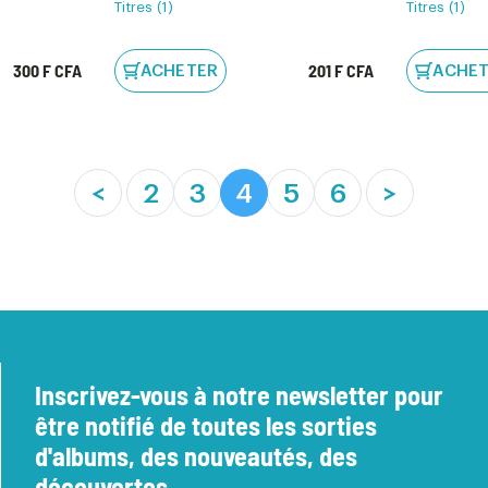
Titres (1)
Titres (1)
300 F CFA
201 F CFA
ACHETER
ACHE
(current)
<
2
3
4
5
6
>
Inscrivez-vous à notre newsletter pour
être notifié de toutes les sorties
d'albums, des nouveautés, des
découvertes, ...