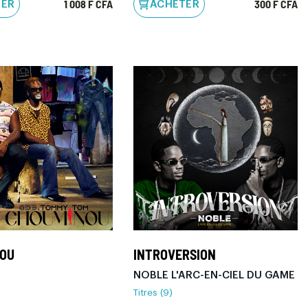
1 008 F CFA
300 F CFA
TER
ACHETER
NOU
INTROVERSION
NOBLE L'ARC-EN-CIEL DU GAME
Titres (9)