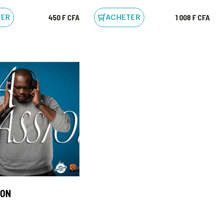
450 F CFA
1 008 F CFA
TER
ACHETER
ION