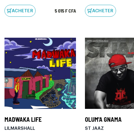
5 015 F CFA
ACHETER
ACHETER
MADWAKA LIFE
OLUM'A GNAMA
LILMARSHALL
ST JAAZ