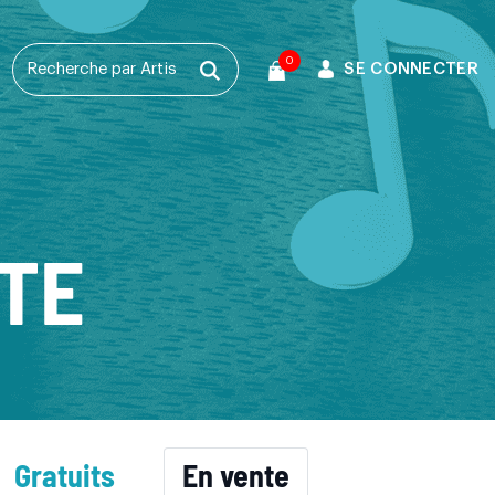
0
SE CONNECTER
T
TE
Gratuits
En vente