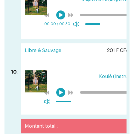
00:00
/
00:30
Libre & Sauvage
201 F CFA
10.
Koulè (Instrume
Montant total :