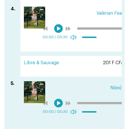
4.
Valérian Feat Ca
00:00
/
00:30
Libre & Sauvage
201 F CFA
5.
N(ex)T
00:00
/
00:30