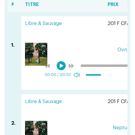
#
TITRE
PRIX
Libre & Sauvage
201 F CFA
1.
Ovni
00:00
/
00:30
Libre & Sauvage
201 F CFA
2.
Neptune