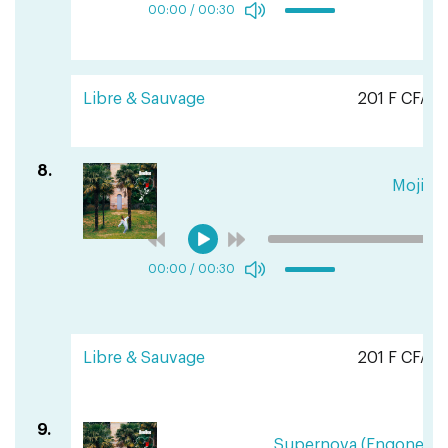
00:00
/
00:30
Libre & Sauvage
201 F CFA
8.
Moji
00:00
/
00:30
Libre & Sauvage
201 F CFA
9.
Supernova (Engone En