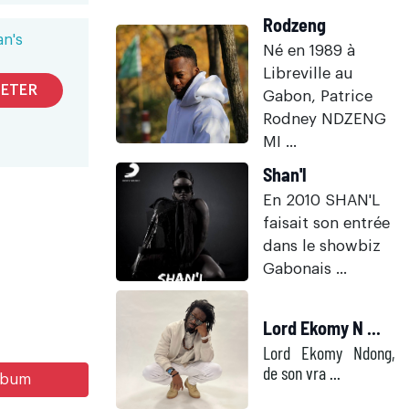
Rodzeng
n's
Né en 1989 à
Libreville au
ETER
Gabon, Patrice
Rodney NDZENG
MI ...
Shan'l
En 2010 SHAN'L
faisait son entrée
dans le showbiz
Gabonais ...
Lord Ekomy N ...
Lord Ekomy Ndong,
de son vra ...
album