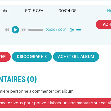
oche!
501 F CFA
00:04:05
Na
ACH
00:00
/
00:31
TER
DISCOGRAPHIE
ACHETER L'ALBUM
TAIRES (0)
emière personne à commenter cet album.
ectez-vous pour pouvoir laisser un commentaire sur cet 