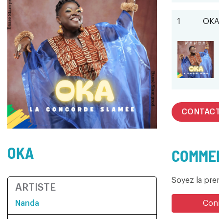
1
OK
CONTAC
OKA
COMMEN
Soyez la pr
ARTISTE
Nanda
Conn