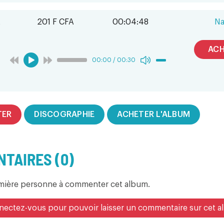
A
201 F CFA
00:04:48
N
ACH
00:00
/
00:30
TER
DISCOGRAPHIE
ACHETER L'ALBUM
TAIRES (0)
emière personne à commenter cet album.
ectez-vous pour pouvoir laisser un commentaire sur cet 