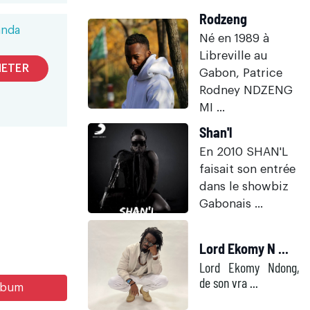
Rodzeng
anda
Né en 1989 à
Libreville au
ETER
Gabon, Patrice
Rodney NDZENG
MI ...
Shan'l
En 2010 SHAN'L
faisait son entrée
dans le showbiz
Gabonais ...
Lord Ekomy N ...
Lord Ekomy Ndong,
de son vra ...
album