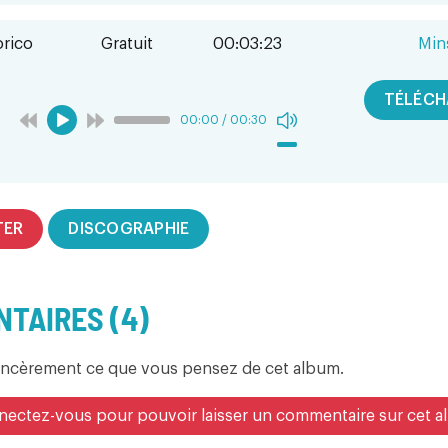
rico
Gratuit
00:03:23
Mins
TÉLÉCH
00:00
/
00:30
TER
DISCOGRAPHIE
TAIRES (4)
incèrement ce que vous pensez de cet album.
ectez-vous pour pouvoir laisser un commentaire sur cet 