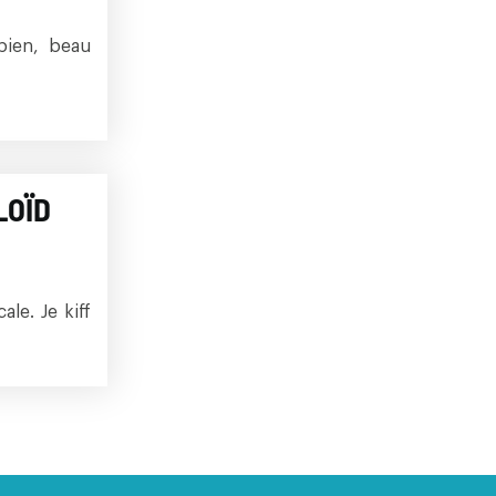
bien, beau
LOÏD
le. Je kiff