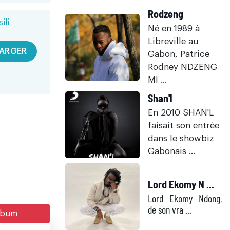
Rodzeng
ili
Né en 1989 à
Libreville au
ARGER
Gabon, Patrice
Rodney NDZENG
MI ...
Shan'l
En 2010 SHAN'L
faisait son entrée
dans le showbiz
Gabonais ...
Lord Ekomy N ...
Lord Ekomy Ndong,
de son vra ...
album