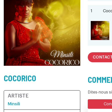
1
Coco
CONTAC
COCORICO
COMMEN
Dites-nous s
ARTISTE
Minsili
Conn