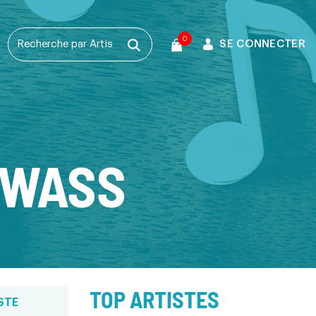
0
SE CONNECTER
T
KWASS
TOP ARTISTES
STE