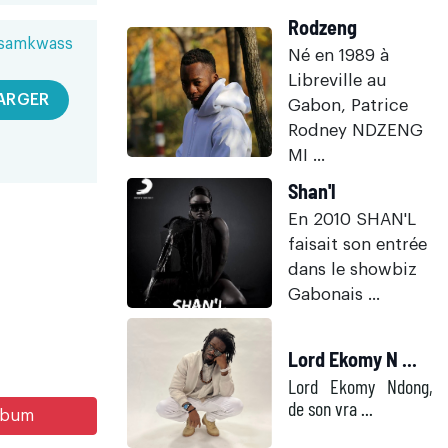
Rodzeng
ssamkwass
Né en 1989 à
Libreville au
ARGER
Gabon, Patrice
Rodney NDZENG
MI ...
Shan'l
En 2010 SHAN'L
faisait son entrée
dans le showbiz
Gabonais ...
Lord Ekomy N ...
Lord Ekomy Ndong,
de son vra ...
album