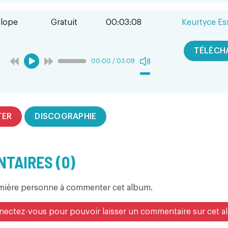
lope
Gratuit
00:03:08
Keurtyce E
TÉLÉCH
00:00
/
03:08
TER
DISCOGRAPHIE
TAIRES (0)
emière personne à commenter cet album.
ectez-vous pour pouvoir laisser un commentaire sur cet 