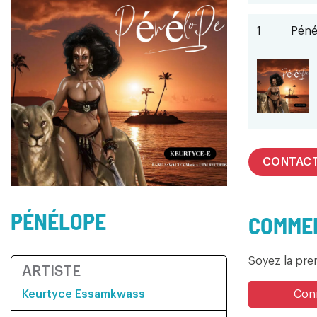
1
Péné
CONTAC
PÉNÉLOPE
COMMEN
Soyez la pr
ARTISTE
Keurtyce Essamkwass
Conn