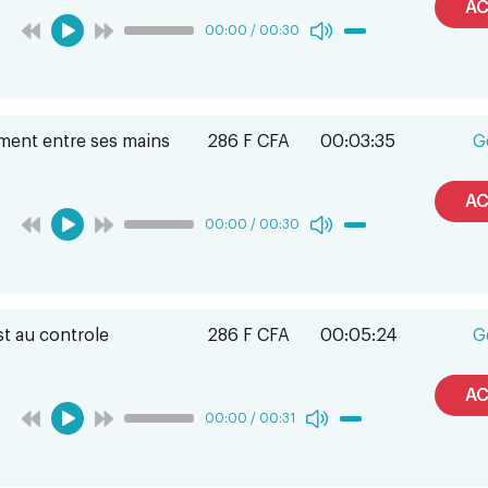
AC
00:00
/
00:30
ment entre ses mains
286 F CFA
00:03:35
G
AC
00:00
/
00:30
t au controle
286 F CFA
00:05:24
G
AC
00:00
/
00:31