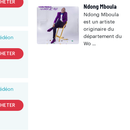
HETER
Ndong Mboula
Ndong Mboula
est un artiste
originaire du
département du
édéon
Wo ...
HETER
édéon
HETER