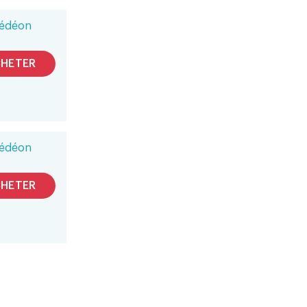
édéon
HETER
édéon
HETER