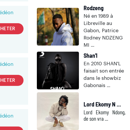
Rodzeng
édéon
Né en 1989 à
Libreville au
HETER
Gabon, Patrice
Rodney NDZENG
MI ...
Shan'l
En 2010 SHAN'L
édéon
faisait son entrée
dans le showbiz
HETER
Gabonais ...
Lord Ekomy N ...
Lord Ekomy Ndong,
édéon
de son vra ...