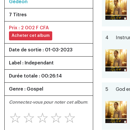
Gédéon
7 Titres
Prix : 2 002 F CFA
Acheter cet album
4
Instru
Date de sortie : 01-03-2023
Label : Independant
Durée totale : 00:26:14
Genre : Gospel
5
God es
Connectez-vous pour noter cet album
:
☆
☆
☆
☆
☆