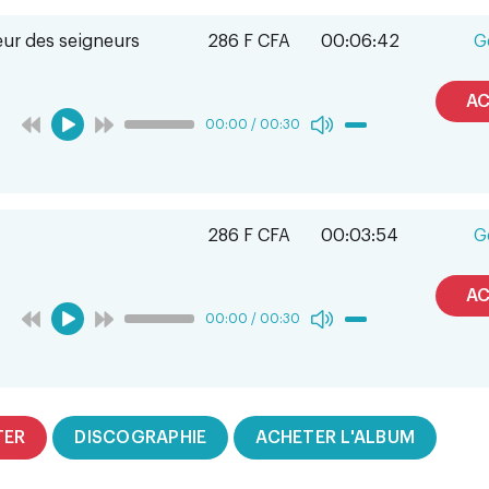
ur des seigneurs
286 F CFA
00:06:42
G
AC
00:00
/
00:30
286 F CFA
00:03:54
G
AC
00:00
/
00:30
TER
DISCOGRAPHIE
ACHETER L'ALBUM