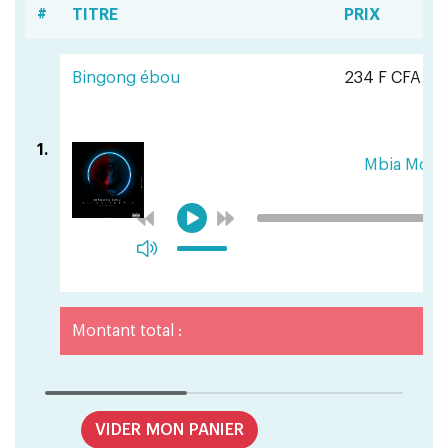
#
TITRE
PRIX
Bingong ébou
234 F CFA
1.
Mbia Mon
Montant total :
VIDER MON PANIER