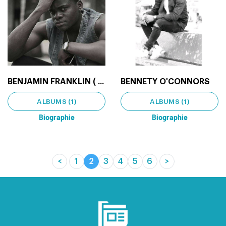
BENJAMIN FRANKLIN ( ...
BENNETY O'CONNORS
ALBUMS (1)
ALBUMS (1)
Biographie
Biographie
<
1
2
3
4
5
6
>
(current)