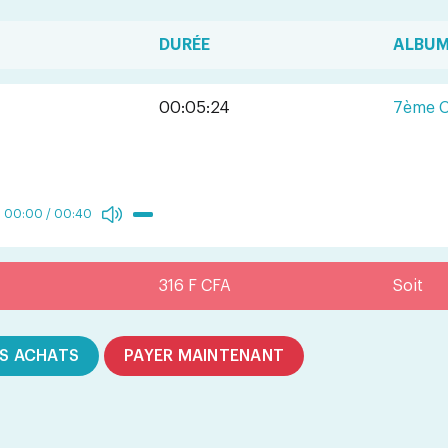
DURÉE
ALBU
00:05:24
7ème C
00:00
/
00:40
316 F CFA
Soit
S ACHATS
PAYER MAINTENANT