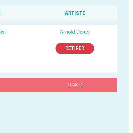
M
ARTISTE
iel
Arnold Djoud
RETIRER
0,48 €