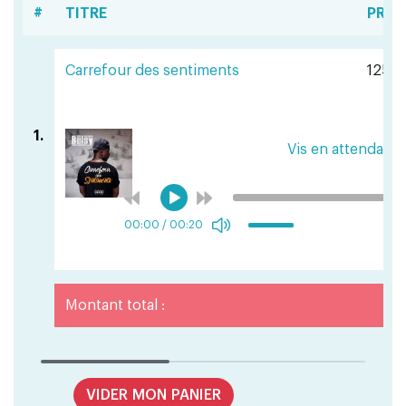
#
TITRE
PRIX
Carrefour des sentiments
125 F
1.
Vis en attendant
00:00
/
00:20
Montant total :
VIDER MON PANIER