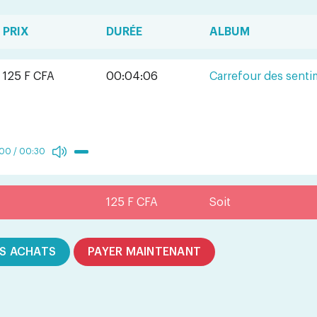
PRIX
DURÉE
ALBUM
125 F CFA
00:04:06
Carrefour des senti
:00
/
00:30
125 F CFA
Soit
S ACHATS
PAYER MAINTENANT