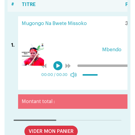
#
TITRE
PRI
Mugongo Na Bwete Missoko
351 
1.
Mbendo
00:00
/
00:30
Montant total :
VIDER MON PANIER