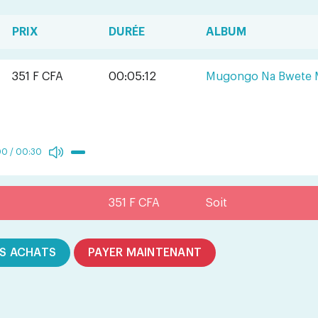
PRIX
DURÉE
ALBUM
351 F CFA
00:05:12
Mugongo Na Bwete 
00
/
00:30
351 F CFA
Soit
S ACHATS
PAYER MAINTENANT