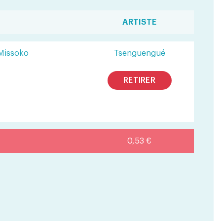
ARTISTE
Missoko
Tsenguengué
RETIRER
0,53 €