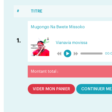
#
TITRE
Mugongo Na Bwete Missoko
1.
Vianavia movissa
00:
Montant total :
VIDER MON PANIER
CONTINUER ME