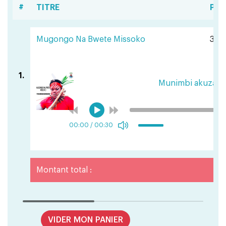
#
TITRE
PRI
Mugongo Na Bwete Missoko
351 
1.
Munimbi akuza
00:00
/
00:30
Montant total :
VIDER MON PANIER