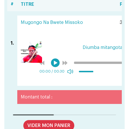
#
TITRE
PRI
Mugongo Na Bwete Missoko
351 
1.
Diumba mitangotang
00:00
/
00:30
Montant total :
VIDER MON PANIER