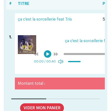
#
TITRE
PRI
ça c'est la sorcellerie feat Tris
501 
1.
ça c'est la sorcellerie feat
00:00
/
00:40
Montant total :
VIDER MON PANIER