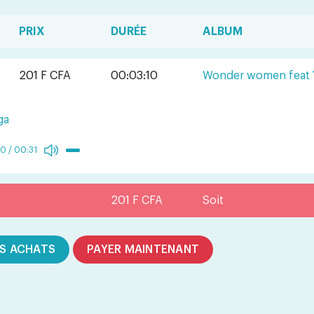
PRIX
DURÉE
ALBUM
201 F CFA
00:03:10
Wonder women feat
ga
00
/
00:31
201 F CFA
Soit
S ACHATS
PAYER MAINTENANT