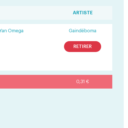
ARTISTE
 Yan Omega
Gaindéboma
RETIRER
0,31 €