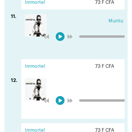
Immortel
73 F CFA
11.
Muntu fea
Immortel
73 F CFA
12.
E
Immortel
73 F CFA