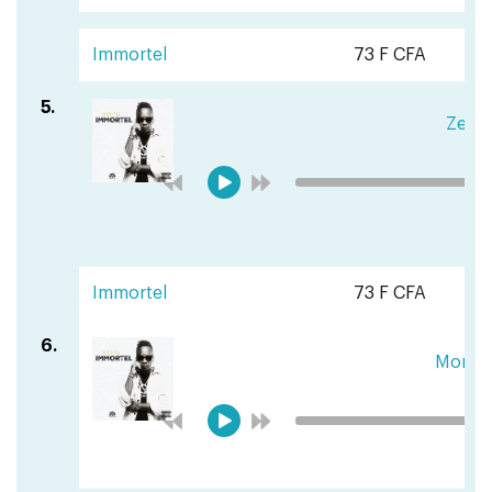
Immortel
73 F CFA
5.
Zero 
Immortel
73 F CFA
6.
Mong y