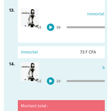
13.
Immortel fe
Immortel
73 F CFA
14.
Ma 
Montant total :