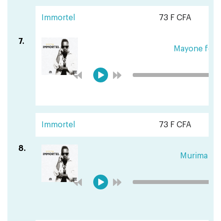
Immortel
73 F CFA
7.
Mayone feat
Immortel
73 F CFA
8.
Murima fea