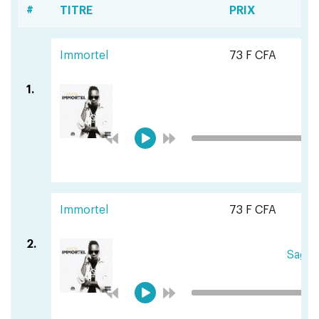
#
TITRE
PRIX
Immortel
73 F CFA
1.
Ic
Immortel
73 F CFA
2.
Sagat 