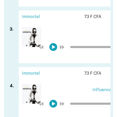
Immortel
73 F CFA
3.
S
Immortel
73 F CFA
4.
Influenceus