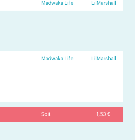
Madwaka Life
LilMarshall
Madwaka Life
LilMarshall
Soit
1,53 €