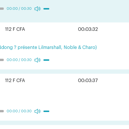
00:00
/
00:30
112 F CFA
00:03:32
Ndong ? présente Lilmarshall, Noble & Charo)
00:00
/
00:30
112 F CFA
00:03:37
00:00
/
00:30