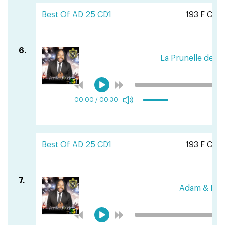
Best Of AD 25 CD1
193 F CFA
6.
La Prunelle de so
00:00
/
00:30
Best Of AD 25 CD1
193 F CFA
7.
Adam & Eve