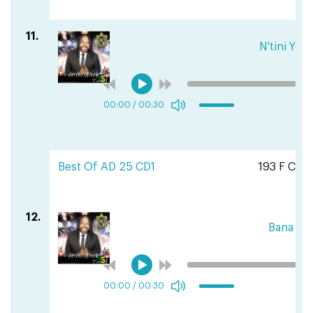
11.
N'tini Yo
00:00
/
00:30
Best Of AD 25 CD1
193 F CFA
12.
Bana
00:00
/
00:30