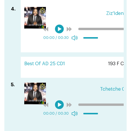
4.
Ziz'Idenna
00:00
/
00:30
Best Of AD 25 CD1
193 F CFA
5.
Tchetche Cou
00:00
/
00:30