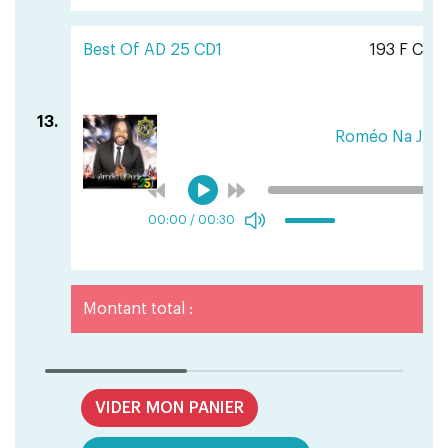
Best Of AD 25 CD1
193 F CFA
13.
Roméo Na Julie
00:00
/
00:30
Montant total :
VIDER MON PANIER