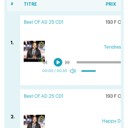
#
TITRE
PRIX
Best Of AD 25 CD1
193 F CFA
1.
Tendresse
00:00
/
00:30
Best Of AD 25 CD1
193 F CFA
2.
Happy Days