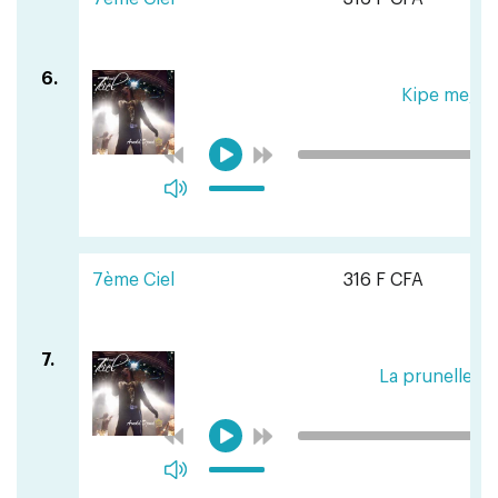
6.
Kipe me, k
7ème Ciel
316 F CFA
7.
La prunelle de