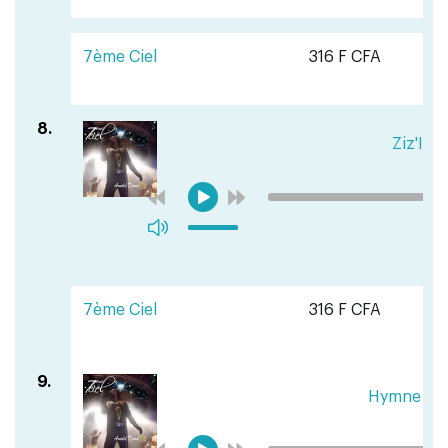
7ème Ciel
316 F CFA
8.
Ziz'Ide
7ème Ciel
316 F CFA
9.
Hymne à la