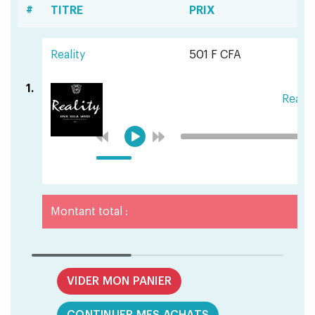
#
TITRE
PRIX
Reality
501 F CFA
1.
Realit
Montant total :
VIDER MON PANIER