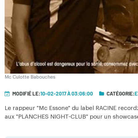
Mc Culotte Babouches
MODIFIÉ LE:
10-02-2017 À 03:06:00
CATÉGORIE:
E
Le rappeur "Mc Essone" du label RACINE record
aux "PLANCHES NIGHT-CLUB" pour un showcase