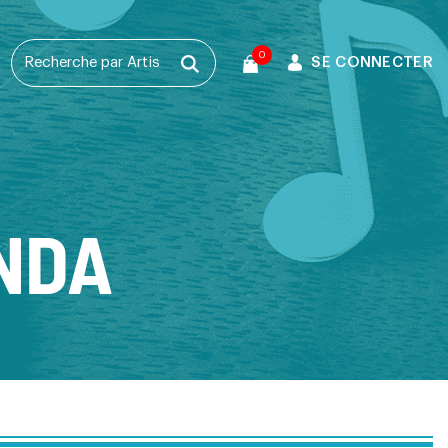
0
SE CONNECTER
T
NDA