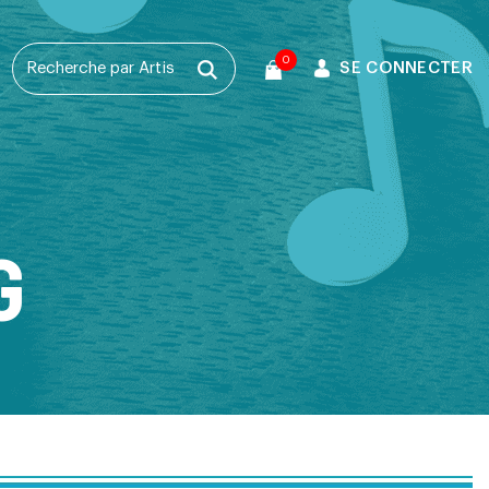
0
SE CONNECTER
T
G